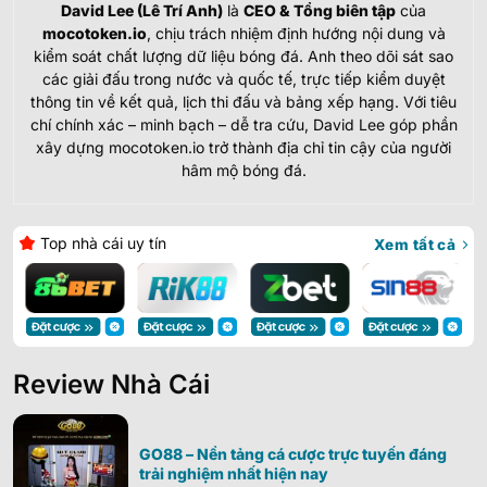
David Lee (Lê Trí Anh)
là
CEO & Tổng biên tập
của
mocotoken.io
, chịu trách nhiệm định hướng nội dung và
kiểm soát chất lượng dữ liệu bóng đá. Anh theo dõi sát sao
các giải đấu trong nước và quốc tế, trực tiếp kiểm duyệt
thông tin về kết quả, lịch thi đấu và bảng xếp hạng. Với tiêu
chí chính xác – minh bạch – dễ tra cứu, David Lee góp phần
xây dựng mocotoken.io trở thành địa chỉ tin cậy của người
hâm mộ bóng đá.
Top nhà cái uy tín
Xem tất cả
Review Nhà Cái
GO88 – Nền tảng cá cược trực tuyến đáng
trải nghiệm nhất hiện nay