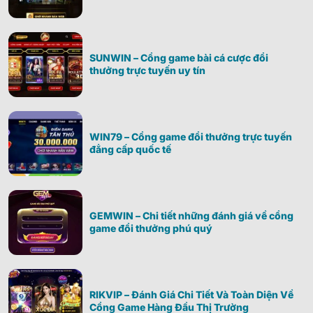
SUNWIN – Cổng game bài cá cược đổi
thưởng trực tuyến uy tín
WIN79 – Cổng game đổi thưởng trực tuyến
đẳng cấp quốc tế
GEMWIN – Chi tiết những đánh giá về cổng
game đổi thưởng phú quý
RIKVIP – Đánh Giá Chi Tiết Và Toàn Diện Về
Cổng Game Hàng Đầu Thị Trường