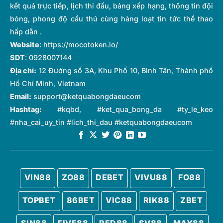
kết quả trực tiếp, lịch thi đấu, bảng xếp hạng, thông tin đội
bóng, phong độ cầu thủ cùng hàng loạt tin tức thể thao
hấp dẫn .
Website
:
https://mocotoken.io/
SDT
: 0928007144
Địa chỉ:
12 Đường số 3A, Khu Phố 10, Bình Tân, Thành phố
Hồ Chí Minh, Vietnam
Email:
support@ketquabongdaeucom
Hashtag:
#kqbd, #ket_qua_bong_da #ty_le_keo
#nha_cai_uy_tin #lich_thi_dau #ketquabongdaeucom
VIN88
ZO88
DEBET
VIVU88
FO88
TOPBET
86BET
VIC88
RIK88
ZBET