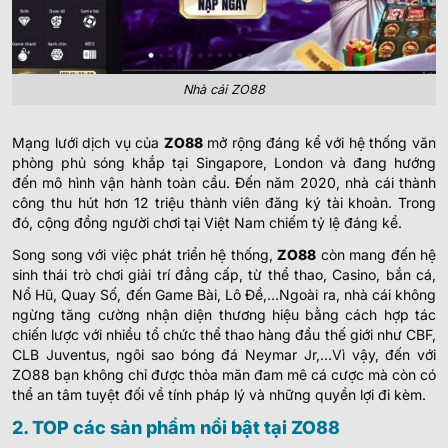
Nhà cái ZO88
Mạng lưới dịch vụ của
ZO88
mở rộng đáng kể với hệ thống văn
phòng phủ sóng khắp tại Singapore, London và đang hướng
đến mô hình vận hành toàn cầu. Đến năm 2020, nhà cái thành
công thu hút hơn 12 triệu thành viên đăng ký tài khoản. Trong
đó, cộng đồng người chơi tại Việt Nam chiếm tỷ lệ đáng kể.
Song song với việc phát triển hệ thống,
ZO88
còn mang đến hệ
sinh thái trò chơi giải trí đẳng cấp, từ thể thao, Casino, bắn cá,
Nổ Hũ, Quay Số, đến Game Bài, Lô Đề,…Ngoài ra, nhà cái không
ngừng tăng cường nhận diện thương hiệu bằng cách hợp tác
chiến lược với nhiều tổ chức thể thao hàng đầu thế giới như CBF,
CLB Juventus, ngôi sao bóng đá Neymar Jr,…Vì vậy, đến với
ZO88 bạn không chỉ được thỏa mãn đam mê cá cược mà còn có
thể an tâm tuyệt đối về tính pháp lý và những quyền lợi đi kèm.
2. TOP các sản phẩm nổi bật tại ZO88