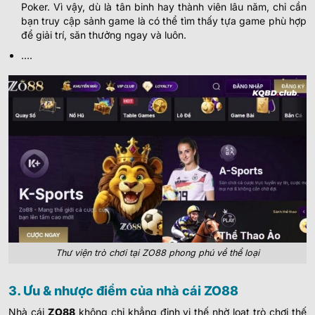
Poker. Vì vậy, dù là tân binh hay thành viên lâu năm, chỉ cần
bạn truy cập sảnh game là có thể tìm thấy tựa game phù hợp
để giải trí, săn thưởng ngay và luôn.
….
Thư viện trò chơi tại ZO88 phong phú về thể loại
3. Ưu & nhược điểm của nhà cái ZO88
Nhà cái
ZO88
không chỉ khẳng định vị thế nhờ loạt trò chơi thế