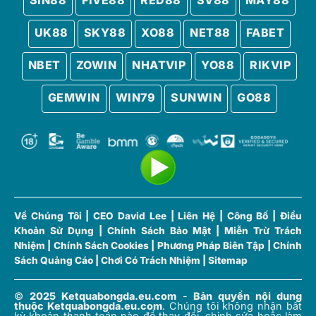
SIN88
FIVE88
RED88
SV88
MAY88
UK88
SKY88
XO88
NET88
FABET
NBET
ZOWIN
NHATVIP
YO88
RIKVIP
GEMWIN
WIN79
SUNWIN
GO88
Về Chúng Tôi
|
CEO David Lee
|
Liên Hệ
|
Công Bố
|
Điều
Khoản Sử Dụng
|
Chính Sách Bảo Mật
|
Miễn Trừ Trách
Nhiệm
|
Chính Sách Cookies
|
Phương Pháp Biên Tập
|
Chính
Sách Quảng Cáo
|
Chơi Có Trách Nhiệm
|
Sitemap
©
2025 Ketquabongda.eu.com
-
Bản quyền nội dung
thuộc Ketquabongda.eu.com
.
Chúng tôi không nhận bất
kỳ khoản thanh toán nào để thay đổi, chỉnh sửa hoặc làm