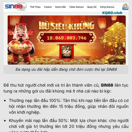
Đa dạng ưu đãi hấp dẫn đang chờ đón cược thủ tại SIN88
Để thu hút người chơi mới và tri ân thành viên cũ,
SIN88
liên tục
tung ra những gói ưu đãi khủng mà ít nhà cái nào bì kịp:
Thưởng nạp lần đầu 100%: Tân thủ khi nạp tiền lần đầu có cơ
hội nhận thưởng lên đến 15 triệu đồng, giúp nhân đôi nguồn
vốn khởi nghiệp.
Khuyến mãi nạp lần đầu 50%: Một lựa chọn khác cho người
chơi với giá trị thưởng lên tới 20 triệu đồng nhưng yêu cầu