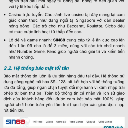
nghìn trận đấu mỗi ngày từ bóng đá, bóng rổ đến quần vợt
với tỷ lệ kèo hấp dẫn.
Casino trực tuyến: Các sảnh live casino tại đây mang lại cảm
giác chân thực như đang ngồi tại Singapore với dàn dealer
nóng bỏng. Các trò chơi như Baccarat, Roulette, Sicbo đều
có mức cược linh hoạt từ thấp đến cao.
Lô đề và game nhanh:
SIN88
cung cấp tỷ lệ ăn cực cao lên
đến 1 ăn 99 cho lô đề 3 miền, cùng với các trò chơi nhanh
như Number Game, Keno giúp người chơi giải trí và kiếm tiền
nhanh chóng.
2.2. Hệ thống bảo mật tối tân
Bảo mật thông tin luôn là ưu tiên hàng đầu tại đây. Hệ thống sử
dụng công nghệ mã hóa SSL 128-bit kết hợp với hệ thống tường
lửa đa tầng, giúp ngăn chặn tuyệt đối mọi hành vi xâm nhập trái
phép từ bên thứ ba. Toàn bộ thông tin cá nhân và lịch sử giao
dịch của khách hàng đều được cam kết bảo mật 100%, giúp
người chơi hoàn toàn yên tâm khi thực hiện các giao dịch nạp
rút tiền lớn.