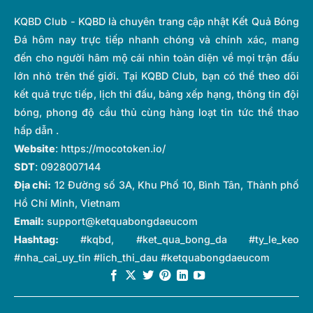
KQBD Club - KQBD là chuyên trang cập nhật Kết Quả Bóng
Đá hôm nay trực tiếp nhanh chóng và chính xác, mang
đến cho người hâm mộ cái nhìn toàn diện về mọi trận đấu
lớn nhỏ trên thế giới. Tại KQBD Club, bạn có thể theo dõi
kết quả trực tiếp, lịch thi đấu, bảng xếp hạng, thông tin đội
bóng, phong độ cầu thủ cùng hàng loạt tin tức thể thao
hấp dẫn .
Website
:
https://mocotoken.io/
SDT
: 0928007144
Địa chỉ:
12 Đường số 3A, Khu Phố 10, Bình Tân, Thành phố
Hồ Chí Minh, Vietnam
Email:
support@ketquabongdaeucom
Hashtag:
#kqbd, #ket_qua_bong_da #ty_le_keo
#nha_cai_uy_tin #lich_thi_dau #ketquabongdaeucom