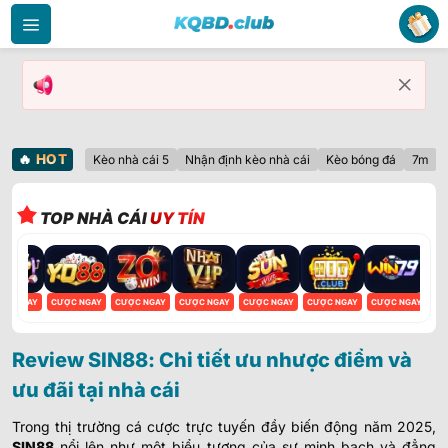
Bỏ
qua
nội
dung
🔥
HOT
Kèo nhà cái 5
Nhận định kèo nhà cái
Kèo bóng đá
7m
TOP NHÀ CÁI
UY TÍN
ỢC NGAY
CƯỢC NGAY
CƯỢC NGAY
CƯỢC NGAY
CƯỢC NGAY
CƯỢC NGAY
CƯỢC NGAY
CƯ
Review SIN88: Chi tiết ưu nhược điểm và
ưu đãi tại nhà cái
Trong thị trường cá cược trực tuyến đầy biến động năm 2025,
SIN88
nổi lên như một biểu tượng của sự minh bạch và đẳng