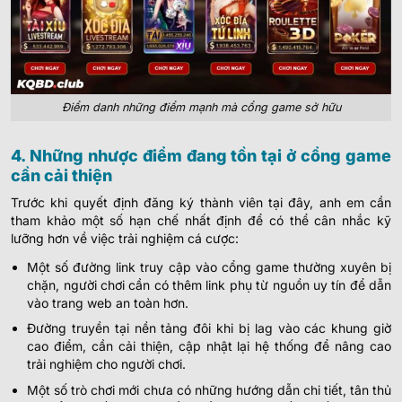
Điểm danh những điểm mạnh mà cổng game sở hữu
4. Những nhược điểm đang tồn tại ở cổng game
cần cải thiện
Trước khi quyết định đăng ký thành viên tại đây, anh em cần
tham khảo một số hạn chế nhất định để có thể cân nhắc kỹ
lưỡng hơn về việc trải nghiệm cá cược:
Một số đường link truy cập vào cổng game thường xuyên bị
chặn, người chơi cần có thêm link phụ từ nguồn uy tín để dẫn
vào trang web an toàn hơn.
Đường truyền tại nền tảng đôi khi bị lag vào các khung giờ
cao điểm, cần cải thiện, cập nhật lại hệ thống để nâng cao
trải nghiệm cho người chơi.
Một số trò chơi mới chưa có những hướng dẫn chi tiết, tân thủ