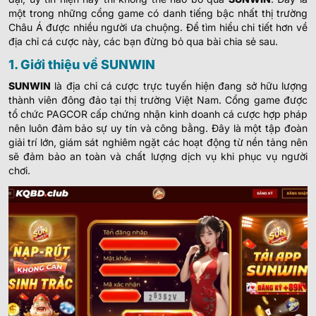
một trong những cổng game có danh tiếng bậc nhất thị trường
Châu Á được nhiều người ưa chuộng. Để tìm hiểu chi tiết hơn về
địa chỉ cá cược này, các bạn đừng bỏ qua bài chia sẻ sau.
1. Giới thiệu về SUNWIN
SUNWIN
là địa chỉ cá cược trực tuyến hiện đang sở hữu lượng
thành viên đông đảo tại thị trường Việt Nam. Cổng game được
tổ chức PAGCOR cấp chứng nhận kinh doanh cá cược hợp pháp
nên luôn đảm bảo sự uy tín và công bằng. Đây là một tập đoàn
giải trí lớn, giám sát nghiêm ngặt các hoạt động từ nền tảng nên
sẽ đảm bảo an toàn và chất lượng dịch vụ khi phục vụ người
chơi.