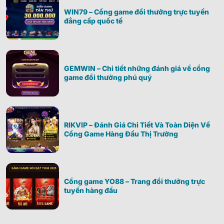
WIN79 – Cổng game đổi thưởng trực tuyến
đẳng cấp quốc tế
GEMWIN – Chi tiết những đánh giá về cổng
game đổi thưởng phú quý
RIKVIP – Đánh Giá Chi Tiết Và Toàn Diện Về
Cổng Game Hàng Đầu Thị Trường
Cổng game YO88 – Trang đổi thưởng trực
tuyến hàng đầu