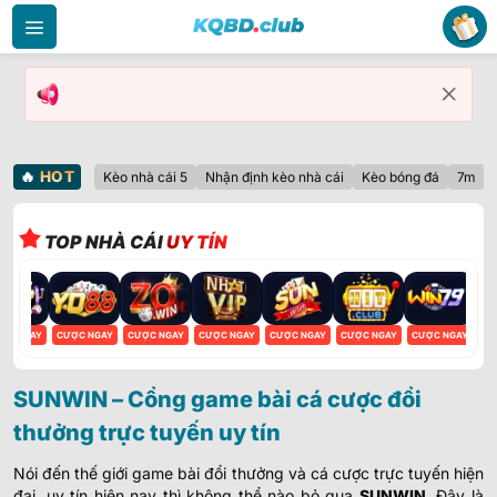
Bỏ
qua
nội
dung
🔥
HOT
Kèo nhà cái 5
Nhận định kèo nhà cái
Kèo bóng đá
7m
TOP NHÀ CÁI
UY TÍN
ỢC NGAY
CƯỢC NGAY
CƯỢC NGAY
CƯỢC NGAY
CƯỢC NGAY
CƯỢC NGAY
CƯỢC NGAY
CƯ
SUNWIN – Cổng game bài cá cược đổi
thưởng trực tuyến uy tín
Nói đến thế giới game bài đổi thưởng và cá cược trực tuyến hiện
đại, uy tín hiện nay thì không thể nào bỏ qua
SUNWIN
. Đây là