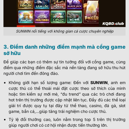
SUNWIN nổi tiếng với không gian cá cược chuyên nghiệp
3. Điểm danh những điểm mạnh mà cổng game
sở hữu
Để giúp các bạn có thêm sự tin tưởng đối với cổng game, cùng
điểm qua những điểm đặc sắc mà nền tảng đang sở hữu thu hút
người chơi tìm đến đông đảo.
Không giới hạn số lượng game: Đến với
SUNWIN
, anh em
cược thủ có thể thoải mái đặt cược theo sở thích của mình
hoặc tìm kiếm sự mới mẻ, “đu trend” qua các trò chơi đang
hot trên thị trường được cập nhật liên tục. Đầy đủ các thể loại
giải trí được quy tụ tại đây từ thể thao, casino, đá gà, slot
game, bắn cá,…giúp tăng trải nghiệm cho cược thủ.
Tỷ lệ đổi thưởng cao, luôn nằm trong top 5 trên thị trường
giúp người chơi có cơ hội nhận được tiền thưởng lớn.